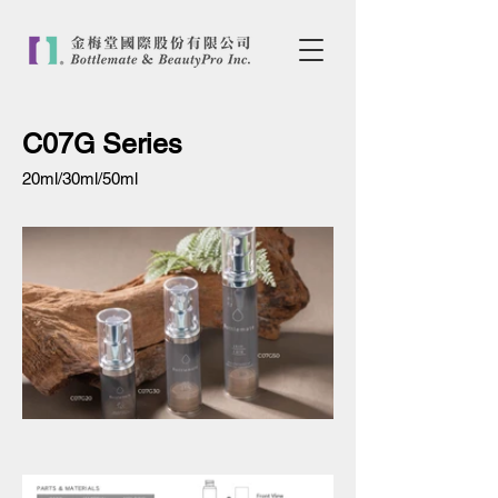
C07G Series
20ml/30ml/50ml