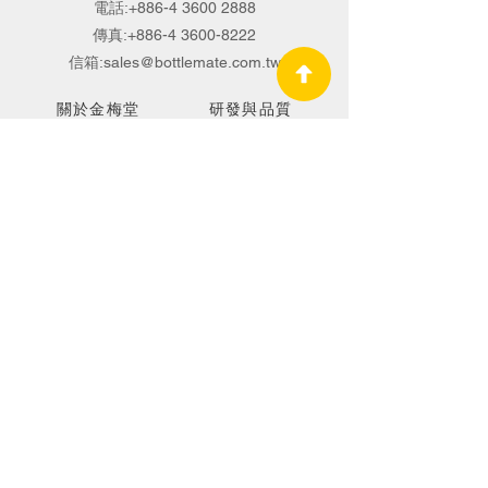
電話:
+886-4 3600 2888
傳真:
+886-4 3600-8222
信箱:
sales@bottlemate.com.tw
關於金梅堂
研發與品質
國際專業認證
瓶器研發代工
保養品研發製造
OEM.ODM
最新消息
綠能環保
聯絡我們
© 2026 by Bottlemate Group all rights