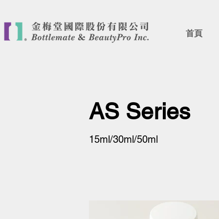
首頁
AS Series
15ml/30ml/50ml